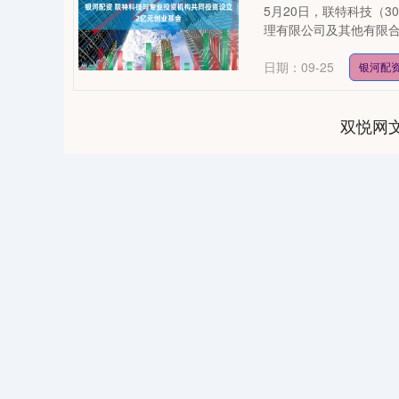
5月20日，联特科技（
理有限公司及其他有限合
日期：09-25
银河配
双悦网
04
深证成指
14311.01
39.68
1.02%
200.89