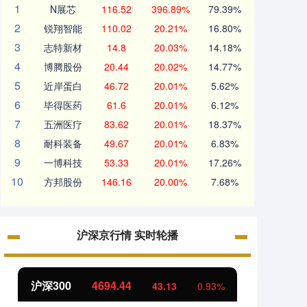
1
N展芯
116.52
396.89%
79.39%
2
锐翔智能
110.02
20.21%
16.80%
3
志特新材
14.8
20.03%
14.18%
4
博腾股份
20.44
20.02%
14.77%
5
近岸蛋白
46.72
20.01%
5.62%
6
毕得医药
61.6
20.01%
6.12%
7
五洲医疗
83.62
20.01%
18.37%
8
耐科装备
49.67
20.01%
6.83%
9
一博科技
53.33
20.01%
17.26%
10
方邦股份
146.16
20.00%
7.68%
沪深京行情 实时轮播
北证50
1134.24
创业
11.37
1.01%