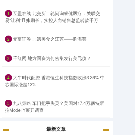
互盈在线 北交所二轮问询睿健医疗：关联交
1
易“让利”且账期长，实控人向销售总监转款千万
元富证券 非遗美食之江苏——朐海菜
2
千红网 地方国资为何密集发行美元债？
3
大牛时代配资 香港恒生科技指数收涨3.36% 中
4
芯国际涨超12%
九八策略 车门把手失灵？美国对17.4万辆特斯
5
拉Model Y展开调查
最新文章