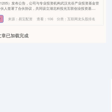
301205）发布公告，公司与专业投资机构武汉光谷产业投资基金管
伙人签署了合伙协议，共同设立湖北科投光互联创业投资基....
来源：易宝配资
查看：
106
分类：
互联网龙头股排名
资
文章已加载完成
沪深300
4694.44
1.42%
43.13
0.93%