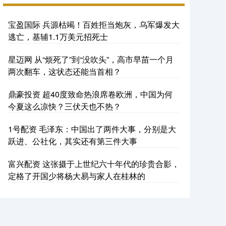
宝盈国际 兵源枯竭！百姓拒当炮灰，乌军爆发大
逃亡，基辅1.1万美元招死士
星迈网 从“烦死了”到“没吹头”，高市早苗一个月
两次翻车，这状态还能当首相？
鼎豪投资 超40度致命热浪席卷欧洲，中国为何
今夏这么凉快？三伏天也不热？
1号配资 毛泽东：中国出了两件大事，分别是大
跃进、公社化，其实还有第三件大事
富兴配资 这张摄于上世纪六十年代的珍贵合影，
定格了开国少将杨大易与家人在桂林的