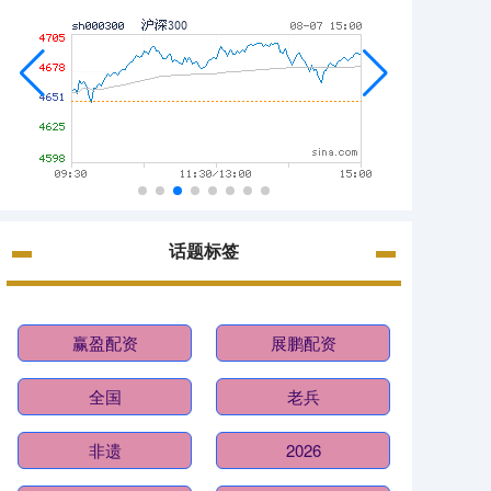
话题标签
赢盈配资
展鹏配资
全国
老兵
非遗
2026