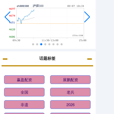
话题标签
赢盈配资
展鹏配资
全国
老兵
非遗
2026