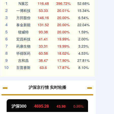
1
N展芯
116.48
396.72%
52.68%
2
一博科技
53.33
20.01%
15.34%
3
方邦股份
146.16
20.00%
6.54%
4
泰金新能
131.52
20.00%
22.04%
5
锴威特
93.38
20.00%
1.59%
6
宏昌科技
41.41
19.99%
2.00%
7
药康生物
33.31
19.99%
3.23%
8
毕得医药
60.58
18.02%
4.53%
9
吉和昌
38.47
17.90%
27.81%
10
百普赛斯
63.6
17.87%
8.10%
沪深京行情 实时轮播
北证50
1122.29
创业
-0.58
-0.05%