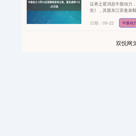
证券之星消息牛股动力，
告》，其股东江苏疌泉毅达
日期：09-22
牛股动
双悦网
81
深证成指
14286.43
14.45
0.37%
176.31