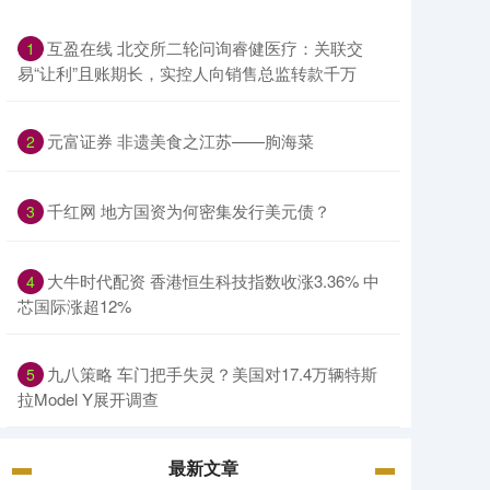
互盈在线 北交所二轮问询睿健医疗：关联交
1
易“让利”且账期长，实控人向销售总监转款千万
元富证券 非遗美食之江苏——朐海菜
2
千红网 地方国资为何密集发行美元债？
3
大牛时代配资 香港恒生科技指数收涨3.36% 中
4
芯国际涨超12%
九八策略 车门把手失灵？美国对17.4万辆特斯
5
拉Model Y展开调查
最新文章