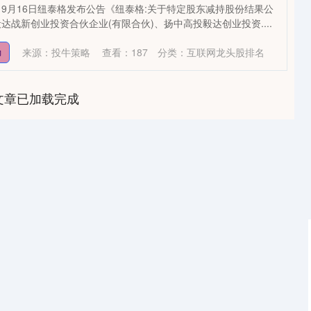
9月16日纽泰格发布公告《纽泰格:关于特定股东减持股份结果公
战新创业投资合伙企业(有限合伙)、扬中高投毅达创业投资....
来源：投牛策略
查看：
187
分类：
互联网龙头股排名
力
文章已加载完成
沪深300
4695.28
1.25%
43.98
0.95%