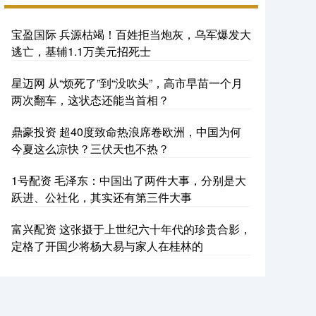
宝盈国际 兵源枯竭！百姓拒当炮灰，乌军爆发大
逃亡，基辅1.1万美元招死士
星迈网 从“烦死了”到“没吹头”，高市早苗一个月
两次翻车，这状态还能当首相？
鼎豪投资 超40度致命热浪席卷欧洲，中国为何
今夏这么凉快？三伏天也不热？
1号配资 毛泽东：中国出了两件大事，分别是大
跃进、公社化，其实还有第三件大事
富兴配资 这张摄于上世纪六十年代的珍贵合影，
定格了开国少将杨大易与家人在桂林的