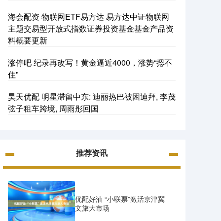
海会配资 物联网ETF易方达 易方达中证物联网
主题交易型开放式指数证券投资基金基金产品资
料概要更新
涨停吧 纪录再改写！黄金逼近4000，涨势“摁不
住”
昊天优配 明星滞留中东: 迪丽热巴被困迪拜, 李茂
弦子租车跨境, 周雨彤回国
推荐资讯
优配好油 “小联票”激活京津冀
文旅大市场