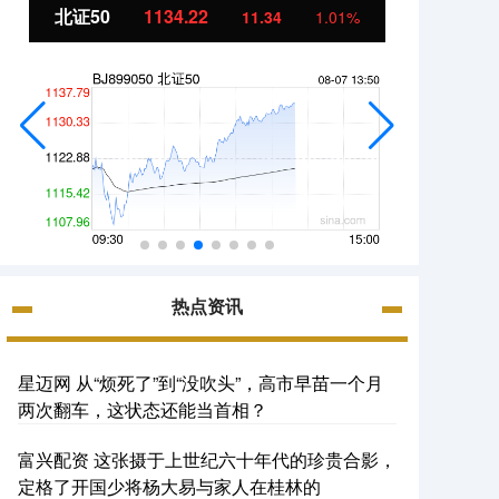
北证50
1134.22
创业
11.34
1.01%
热点资讯
星迈网 从“烦死了”到“没吹头”，高市早苗一个月
两次翻车，这状态还能当首相？
富兴配资 这张摄于上世纪六十年代的珍贵合影，
定格了开国少将杨大易与家人在桂林的