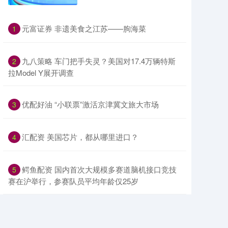
​元富证券 非遗美食之江苏——朐海菜
1
​九八策略 车门把手失灵？美国对17.4万辆特斯
2
拉Model Y展开调查
​优配好油 “小联票”激活京津冀文旅大市场
3
​汇配资 美国芯片，都从哪里进口？
4
​鳄鱼配资 国内首次大规模多赛道脑机接口竞技
5
赛在沪举行，参赛队员平均年龄仅25岁