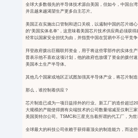
全球大多数领先的半导体技术源自美国，但如今，中国台湾
并且越来越渴望生产更多自主芯片。
美国正在实施出口管制和进口关税，以遏制中国的芯片雄心
的“美国实体名单”，这意味着美国芯片技术供应商必须获
经常以国家安全担忧为由，并指责中国在贸易中不公平竞争
拜登政府拨出巨额联邦资金，用于将这些零部件的实体生产
普表示他不喜欢这项计划，他的政府也放缓了资金的拨付速
美国本土生产半导体。
其他几个国家或地区正试图加强其半导体产业，将芯片制造
那么，谁控制着供应？
芯片制造已成为一项日益排外的行业。新工厂的造价超过2
大规模的产能使得拥有尖端技术的公司数量缩减至仅剩三家
美国英特尔公司。TSMC和三星充当着所谓的代工厂，为
全球最大的科技公司依赖于获得最顶尖的制造能力，而这些