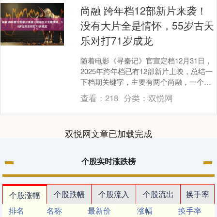
尚融 跨年档12部新片来袭！
没有大片全是情怀，55岁古天
乐对打71岁成龙
随着电影《寻秦记》官宣定档12月31日，
2025年跨年档已有12部新片上映，总结一
下档期关键字，主要有两个尚融，一个
是“原班人马”，一个是“情怀拉满”。 十二
查看：
218
分类：
双悦网
部....
双悦网文章已加载完成
个股实时涨跌榜
个股跌幅
个股流入
个股流出
换手率
个股涨幅
排名
名称
最新价
涨幅
换手率