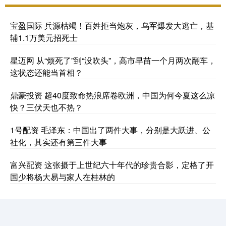
宝盈国际 兵源枯竭！百姓拒当炮灰，乌军爆发大逃亡，基
辅1.1万美元招死士
星迈网 从“烦死了”到“没吹头”，高市早苗一个月两次翻车，
这状态还能当首相？
鼎豪投资 超40度致命热浪席卷欧洲，中国为何今夏这么凉
快？三伏天也不热？
1号配资 毛泽东：中国出了两件大事，分别是大跃进、公
社化，其实还有第三件大事
富兴配资 这张摄于上世纪六十年代的珍贵合影，定格了开
国少将杨大易与家人在桂林的