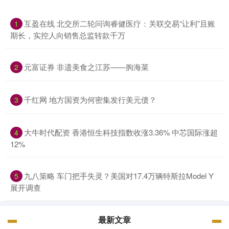
互盈在线 北交所二轮问询睿健医疗：关联交易“让利”且账
1
期长，实控人向销售总监转款千万
元富证券 非遗美食之江苏——朐海菜
2
千红网 地方国资为何密集发行美元债？
3
大牛时代配资 香港恒生科技指数收涨3.36% 中芯国际涨超
4
12%
九八策略 车门把手失灵？美国对17.4万辆特斯拉Model Y
5
展开调查
最新文章