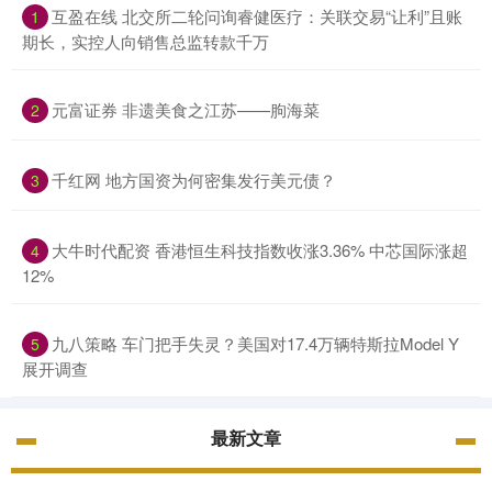
互盈在线 北交所二轮问询睿健医疗：关联交易“让利”且账
1
期长，实控人向销售总监转款千万
元富证券 非遗美食之江苏——朐海菜
2
千红网 地方国资为何密集发行美元债？
3
大牛时代配资 香港恒生科技指数收涨3.36% 中芯国际涨超
4
12%
九八策略 车门把手失灵？美国对17.4万辆特斯拉Model Y
5
展开调查
最新文章