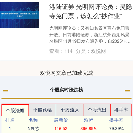
港陆证券 光明网评论员：灵隐
寺免门票，该怎么“抄作业”
光明网评论员：又有知名景区宣布免门票
开放。日前港陆证券，浙江杭州西湖风景
名胜区11月19日发布通告称，自2025年12
月1日起，灵隐飞来峰景区（含灵隐寺、永
查看：
114
分类：
双悦网
福寺....
双悦网文章已加载完成
个股实时涨跌榜
个股跌幅
个股流入
个股流出
换手率
个股涨幅
排名
名称
最新价
涨幅
换手率
1
N展芯
116.52
396.89%
79.39%