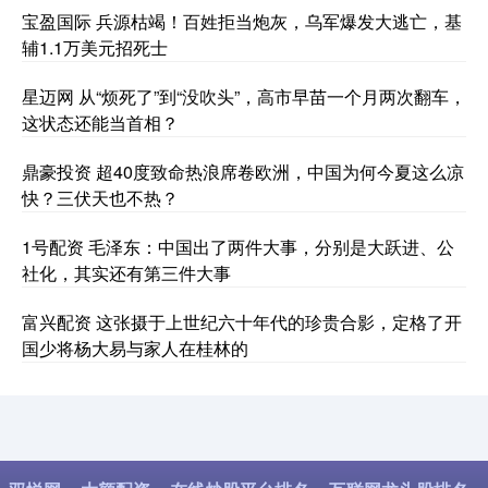
宝盈国际 兵源枯竭！百姓拒当炮灰，乌军爆发大逃亡，基
辅1.1万美元招死士
星迈网 从“烦死了”到“没吹头”，高市早苗一个月两次翻车，
这状态还能当首相？
鼎豪投资 超40度致命热浪席卷欧洲，中国为何今夏这么凉
快？三伏天也不热？
1号配资 毛泽东：中国出了两件大事，分别是大跃进、公
社化，其实还有第三件大事
富兴配资 这张摄于上世纪六十年代的珍贵合影，定格了开
国少将杨大易与家人在桂林的