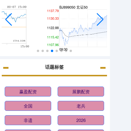
话题标签
赢盈配资
展鹏配资
全国
老兵
非遗
2026