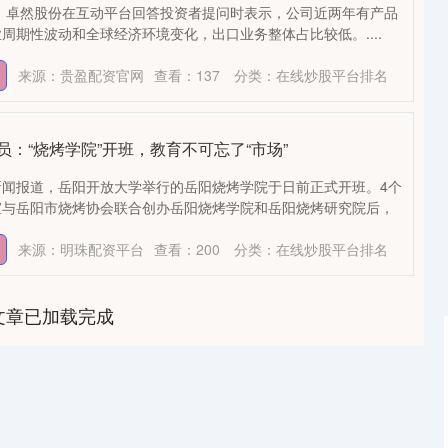
日，卓然股份在互动平台回答投资者提问时表示，公司近两年有产品
周期性波动和全球经济环境变化，出口业务整体占比较低。....
来源：贵盈配资官网
查看：
137
分类：
在线炒股平台排名
员：“烧烤学院”开班，教育不可忘了“市场”
新闻报道，岳阳开放大学举行的岳阳烧烤学院于日前正式开班。4个
宣与岳阳市烧烤协会联合创办岳阳烧烤学院和岳阳烧烤研究院后，
来源：明珠配资平台
查看：
200
分类：
在线炒股平台排名
文章已加载完成
沪深300
4694.44
1.42%
43.13
0.93%