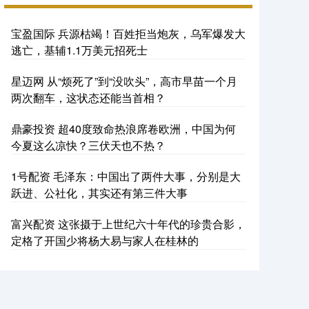
宝盈国际 兵源枯竭！百姓拒当炮灰，乌军爆发大
逃亡，基辅1.1万美元招死士
星迈网 从“烦死了”到“没吹头”，高市早苗一个月
两次翻车，这状态还能当首相？
鼎豪投资 超40度致命热浪席卷欧洲，中国为何
今夏这么凉快？三伏天也不热？
1号配资 毛泽东：中国出了两件大事，分别是大
跃进、公社化，其实还有第三件大事
富兴配资 这张摄于上世纪六十年代的珍贵合影，
定格了开国少将杨大易与家人在桂林的