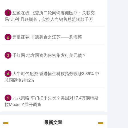
互盈在线 北交所二轮问询睿健医疗：关联交
1
易“让利”且账期长，实控人向销售总监转款千万
元富证券 非遗美食之江苏——朐海菜
2
千红网 地方国资为何密集发行美元债？
3
大牛时代配资 香港恒生科技指数收涨3.36% 中
4
芯国际涨超12%
九八策略 车门把手失灵？美国对17.4万辆特斯
5
拉Model Y展开调查
最新文章