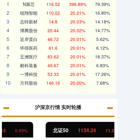
1
N展芯
116.52
396.89%
79.39%
2
锐翔智能
110.02
20.21%
16.80%
3
志特新材
14.8
20.03%
14.18%
4
博腾股份
20.44
20.02%
14.77%
5
近岸蛋白
46.72
20.01%
5.62%
6
毕得医药
61.6
20.01%
6.12%
7
五洲医疗
83.62
20.01%
18.37%
8
耐科装备
49.67
20.01%
6.83%
9
一博科技
53.33
20.01%
17.26%
10
方邦股份
146.16
20.00%
7.68%
沪深京行情 实时轮播
北证50
1134.24
创业
11.37
1.01%