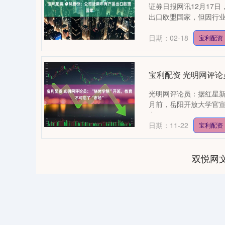
证券日报网讯12月17
出口欧盟国家，但因行业
日期：02-18
宝利配资
宝利配资 光明网评论
光明网评论员：据红星
月前，岳阳开放大学官
在....
日期：11-22
宝利配资
双悦网
04
深证成指
14311.01
39.68
1.02%
200.89