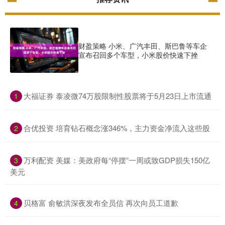
财盈策略 小米、广汽丰田、斯巴鲁等车企
宣布召回多个车型，小米股价快速下挫
​大福证券 泰凌微74万股限制性股票将于5月23日上市流通
1
​合优投资 培育钻石概念涨346%，主力资金净流入这些股
2
​万利配资 美媒：美政府每“停摆”一周或致GDP损失150亿
3
美元
​贝格富 俞敏洪深夜发布全员信 再次向员工道歉
4