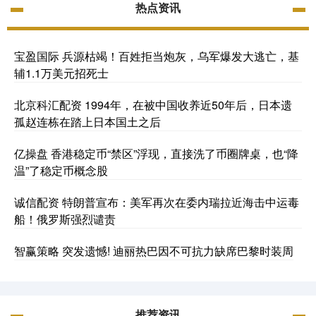
热点资讯
宝盈国际 兵源枯竭！百姓拒当炮灰，乌军爆发大逃亡，基
辅1.1万美元招死士
北京科汇配资 1994年，在被中国收养近50年后，日本遗
孤赵连栋在踏上日本国土之后
亿操盘 香港稳定币“禁区”浮现，直接洗了币圈牌桌，也“降
温”了稳定币概念股
诚信配资 特朗普宣布：美军再次在委内瑞拉近海击中运毒
船！俄罗斯强烈谴责
智赢策略 突发遗憾! 迪丽热巴因不可抗力缺席巴黎时装周
推荐资讯