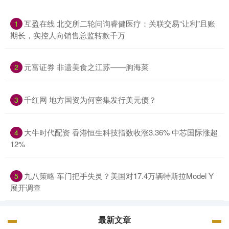
互盈在线 北交所二轮问询睿健医疗：关联交易“让利”且账
1
期长，实控人向销售总监转款千万
元富证券 非遗美食之江苏——朐海菜
2
千红网 地方国资为何密集发行美元债？
3
大牛时代配资 香港恒生科技指数收涨3.36% 中芯国际涨超
4
12%
九八策略 车门把手失灵？美国对17.4万辆特斯拉Model Y
5
展开调查
最新文章