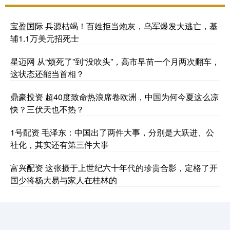
宝盈国际 兵源枯竭！百姓拒当炮灰，乌军爆发大逃亡，基
辅1.1万美元招死士
星迈网 从“烦死了”到“没吹头”，高市早苗一个月两次翻车，
这状态还能当首相？
鼎豪投资 超40度致命热浪席卷欧洲，中国为何今夏这么凉
快？三伏天也不热？
1号配资 毛泽东：中国出了两件大事，分别是大跃进、公
社化，其实还有第三件大事
富兴配资 这张摄于上世纪六十年代的珍贵合影，定格了开
国少将杨大易与家人在桂林的