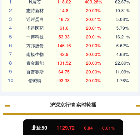
1
N展芯
118.02
403.28%
62.67%
2
志特新材
14.8
20.03%
10.81%
3
近岸蛋白
46.72
20.01%
5.08%
4
毕得医药
61.6
20.01%
5.79%
5
一博科技
53.33
20.01%
16.21%
6
方邦股份
146.16
20.00%
6.62%
7
南模生物
42.9
20.00%
4.68%
8
泰金新能
131.52
20.00%
22.89%
9
百普赛斯
64.75
20.00%
11.09%
10
锴威特
93.38
20.00%
1.76%
沪深京行情 实时轮播
北证50
1129.72
6.84
0.61%