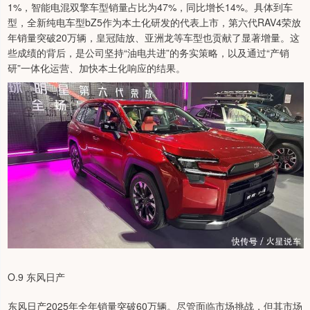
1%，智能电混双擎车型销量占比为47%，同比增长14%。具体到车
型，全新纯电车型bZ5作为本土化研发的代表上市，第六代RAV4荣放
年销量突破20万辆，皇冠陆放、亚洲龙等车型也贡献了显著增量。这
些成绩的背后，是公司坚持“油电共进”的务实策略，以及通过“产销
研”一体化运营、加快本土化响应的结果。
O.9 东风日产
东风日产2025年全年销量突破60万辆。尽管面临市场挑战，但其市场