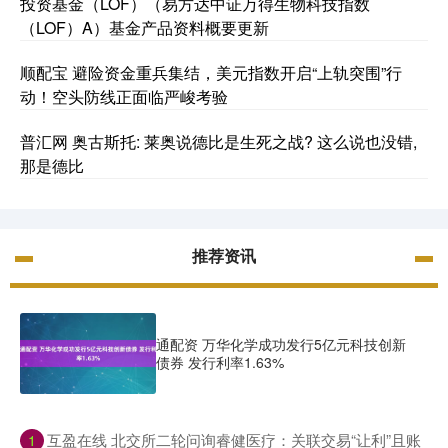
投资基金（LOF）（易方达中证万得生物科技指数
（LOF）A）基金产品资料概要更新
顺配宝 避险资金重兵集结，美元指数开启“上轨突围”行
动！空头防线正面临严峻考验
普汇网 奥古斯托: 莱奥说德比是生死之战? 这么说也没错,
那是德比
推荐资讯
通配资 万华化学成功发行5亿元科技创新
债券 发行利率1.63%
​互盈在线 北交所二轮问询睿健医疗：关联交易“让利”且账
1