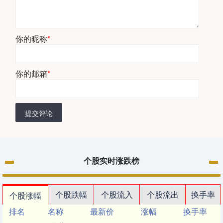
你的昵称
*
你的邮箱
*
提交评论
个股实时涨跌榜
个股跌幅
个股流入
个股流出
换手率
个股涨幅
排名
名称
最新价
涨幅
换手率