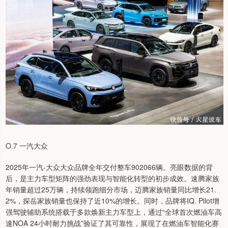
O.7 一汽大众
2025年一汽-大众大众品牌全年交付整车902066辆。亮眼数据的背
后，是主力车型矩阵的强劲表现与智能化转型的初步成效。速腾家族
年销量超过25万辆，持续领跑细分市场，迈腾家族销量同比增长21.
2%，探岳家族销量也保持了近10%的增长。同时，品牌将IQ. Pilot增
强驾驶辅助系统搭载于多款焕新主力车型上，通过“全球首次燃油车高
速NOA 24小时耐力挑战”验证了其可靠性，展现了在燃油车智能化赛