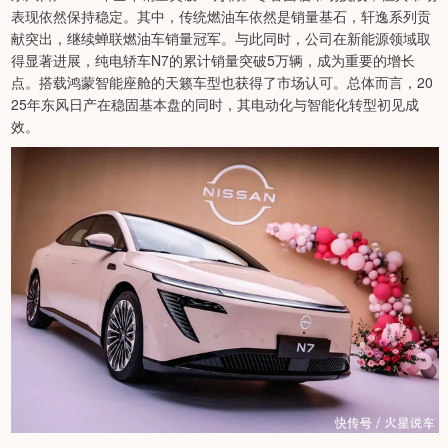
表现依然保持稳定。其中，传统燃油车依然是销量基石，轩逸系列贡
献突出，继续蝉联燃油车销量冠军。与此同时，公司在新能源领域取
得显著进展，纯电轿车N7的累计销量突破5万辆，成为重要的增长
点。搭载鸿蒙智能座舱的天籁车型也获得了市场认可。总体而言，20
25年东风日产在稳固基本盘的同时，其电动化与智能化转型初见成
效。