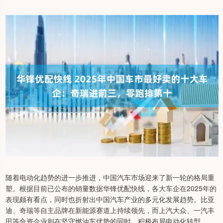
随着电动化趋势的进一步推进，中国汽车市场迎来了新一轮的格局重
塑。根据目前已公布的销量数据华锋优配快线，各大车企在2025年的
表现颇有看点，同时也折射出中国汽车产业的多元化发展趋势。比亚
迪、奇瑞等自主品牌在新能源赛道上持续领先，而上汽大众、一汽丰
田等合资企业则在坚守燃油车优势的同时，积极布局电动化转型。