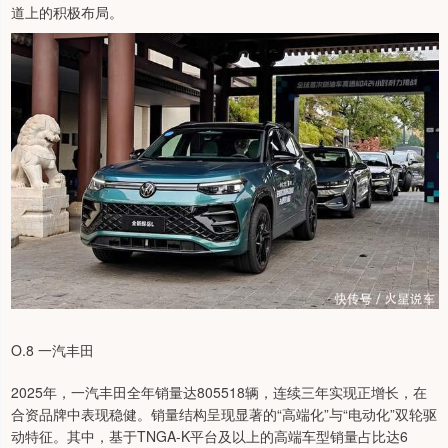
道上的积极布局。
O.8 一汽丰田
2025年，一汽丰田全年销量达805518辆，连续三年实现正增长，在
合资品牌中表现稳健。销量结构呈现显著的“高端化”与“电动化”双轮驱
动特征。其中，基于TNGA-K平台及以上的高端车型销量占比达6