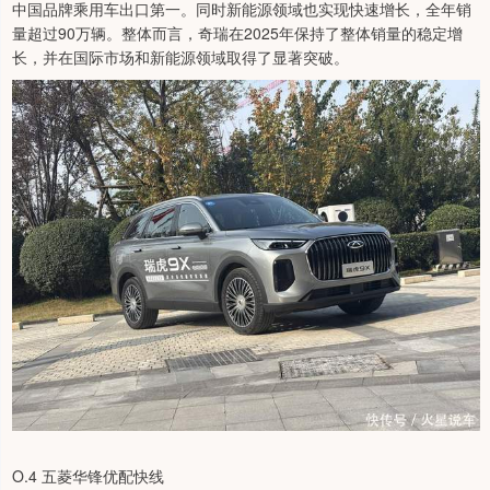
中国品牌乘用车出口第一。同时新能源领域也实现快速增长，全年销
量超过90万辆。整体而言，奇瑞在2025年保持了整体销量的稳定增
长，并在国际市场和新能源领域取得了显著突破。
O.4 五菱华锋优配快线