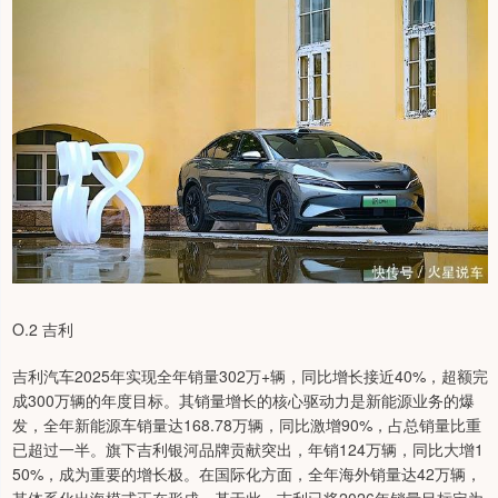
O.2 吉利
吉利汽车2025年实现全年销量302万+辆，同比增长接近40%，超额完
成300万辆的年度目标。其销量增长的核心驱动力是新能源业务的爆
发，全年新能源车销量达168.78万辆，同比激增90%，占总销量比重
已超过一半。旗下吉利银河品牌贡献突出，年销124万辆，同比大增1
50%，成为重要的增长极。在国际化方面，全年海外销量达42万辆，